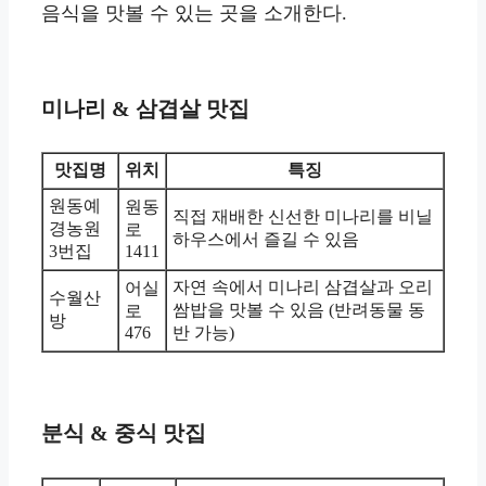
음식을 맛볼 수 있는 곳을 소개한다.
미나리 & 삼겹살 맛집
맛집명
위치
특징
원동예
원동
직접 재배한 신선한 미나리를 비닐
경농원
로
하우스에서 즐길 수 있음
3번집
1411
자연 속에서 미나리 삼겹살과 오리
어실
수월산
쌈밥을 맛볼 수 있음 (반려동물 동
로
방
476
반 가능)
분식 & 중식 맛집