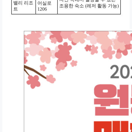
밸리 리조
어실로
조용한 숙소 (레저 활동 가능)
트
1206