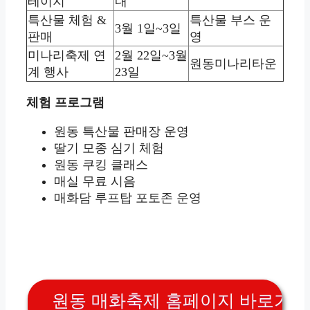
테이지
내
특산물 체험 &
특산물 부스 운
3월 1일~3일
판매
영
미나리축제 연
2월 22일~3월
원동미나리타운
계 행사
23일
체험 프로그램
원동 특산물 판매장 운영
딸기 모종 심기 체험
원동 쿠킹 클래스
매실 무료 시음
매화담 루프탑 포토존 운영
원동 매화축제 홈페이지 바로가기