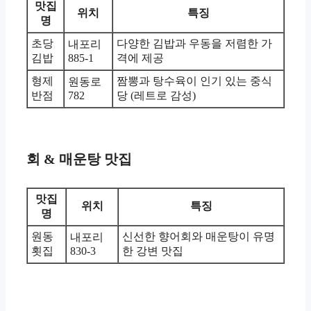
맛집
위치
특징
명
초당
다양한 김밥과 우동을 저렴한 가
내포리
김밥
885-1
격에 제공
형제
짬뽕과 탕수육이 인기 있는 중식
원동로
반점
782
당 (레트로 감성)
회 & 매운탕 맛집
맛집
위치
특징
명
원동
신선한 향어회와 매운탕이 유명
내포리
횟집
830-3
한 강변 맛집