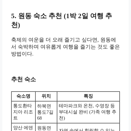
5. 원동 숙소 추천 (1박 2일 여행 추
천)
축제의 여운을 더 오래 즐기고 싶다면, 원동에
서 숙박하며 여유롭게 여행을 즐기는 것도 좋은
방법이다.
추천 숙소
숙소명
위치
특징
통도환타
테마파크와 온천, 수영장 등
하북면
지아 리조
부대시설 완비 (가족 여행 추
통도7길
트
68
천)
양산 에덴
원동면
자연 속에서 힐링할 수 있는