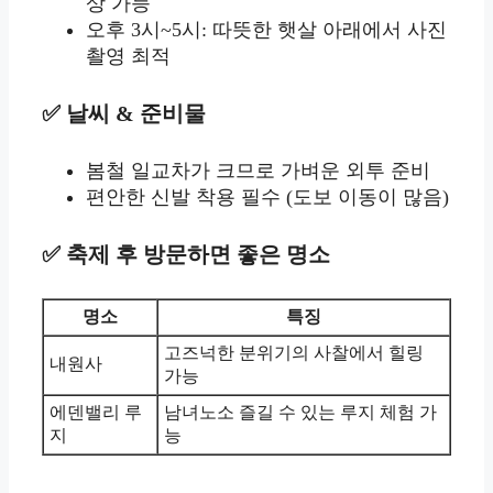
상 가능
오후 3시~5시: 따뜻한 햇살 아래에서 사진
촬영 최적
✅ 날씨 & 준비물
봄철 일교차가 크므로 가벼운 외투 준비
편안한 신발 착용 필수 (도보 이동이 많음)
✅ 축제 후 방문하면 좋은 명소
명소
특징
고즈넉한 분위기의 사찰에서 힐링
내원사
가능
에덴밸리 루
남녀노소 즐길 수 있는 루지 체험 가
지
능