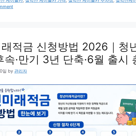
산 케이블카
,
설악산 케이블카 가격
,
설악산 케이블카 주차장
,
설악산케이
omment
래적금 신청방법 2026｜청
후속·만기 3년 단축·6월 출시
20일
by
관리자