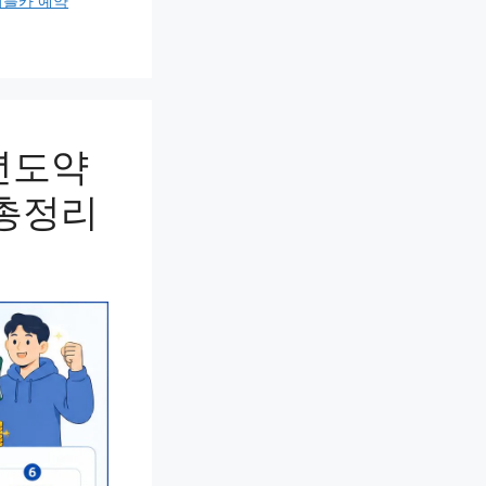
블카 예약
년도약
 총정리