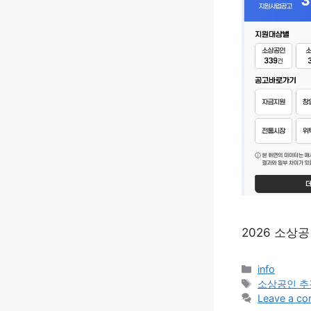
2026 소상
Categories
info
Tags
소상공인 
Leave a c