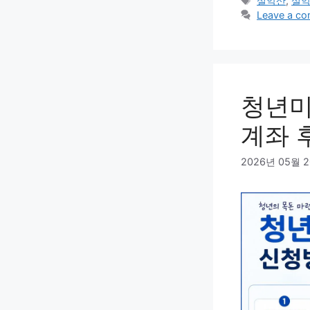
설악산
,
설악
Leave a c
청년미
계좌 
2026년 05월 