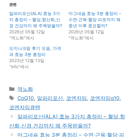
관련
알파리포산(ALA) 효능 3가
마그네슘 효능 3분 총정리 –
지 총정리 – 혈당,항산화,신
수면·근육·혈당·피로까지 왜
경 건강까지 왜 주목받을까?
중년 이후 중요할까?
2026년 05월 12일
2026년 05월 12일
"역노화"에서
"역노화"에서
도미나크림 후기 모음, 가격
과 효능 3분 총정리
2023년 12월 13일
"info"에서
Categories
역노화
Tags
CoQ10
,
알파리포산
,
코엔자임
,
코엔자임q10
,
코엔자임큐텐
알파리포산(ALA) 효능 3가지 총정리 – 혈당,항
산화,신경 건강까지 왜 주목받을까?
마그네슘 효능 3분 총정리 – 수면·근육·혈당·피