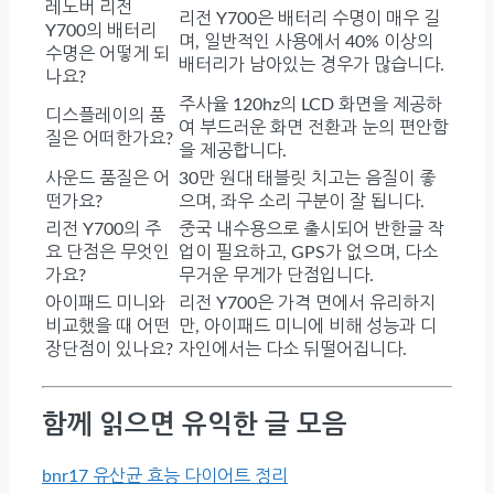
레노버 리전
리전 Y700은 배터리 수명이 매우 길
Y700의 배터리
며, 일반적인 사용에서 40% 이상의
수명은 어떻게 되
배터리가 남아있는 경우가 많습니다.
나요?
주사율 120hz의 LCD 화면을 제공하
디스플레이의 품
여 부드러운 화면 전환과 눈의 편안함
질은 어떠한가요?
을 제공합니다.
사운드 품질은 어
30만 원대 태블릿 치고는 음질이 좋
떤가요?
으며, 좌우 소리 구분이 잘 됩니다.
리전 Y700의 주
중국 내수용으로 출시되어 반한글 작
요 단점은 무엇인
업이 필요하고, GPS가 없으며, 다소
가요?
무거운 무게가 단점입니다.
아이패드 미니와
리전 Y700은 가격 면에서 유리하지
비교했을 때 어떤
만, 아이패드 미니에 비해 성능과 디
장단점이 있나요?
자인에서는 다소 뒤떨어집니다.
함께 읽으면 유익한 글 모음
bnr17 유산균 효능 다이어트 정리