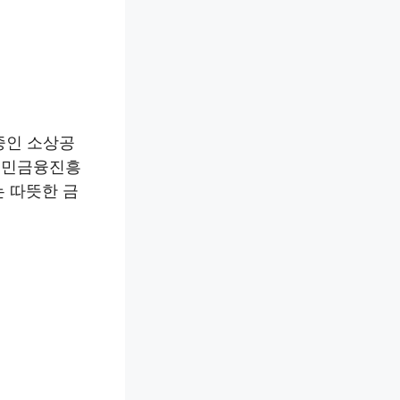
 중인 소상공
서민금융진흥
는 따뜻한 금